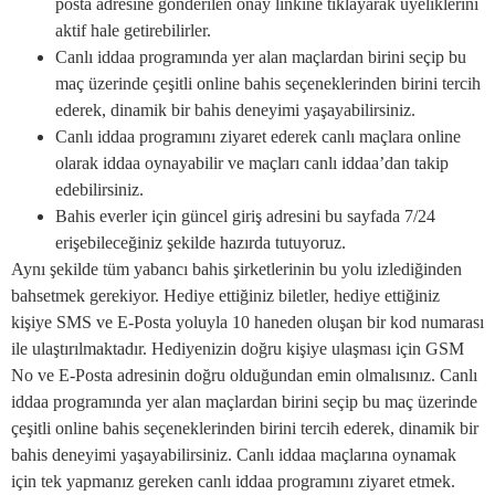
posta adresine gönderilen onay linkine tıklayarak üyeliklerini
aktif hale getirebilirler.
Canlı iddaa programında yer alan maçlardan birini seçip bu
maç üzerinde çeşitli online bahis seçeneklerinden birini tercih
ederek, dinamik bir bahis deneyimi yaşayabilirsiniz.
Canlı iddaa programını ziyaret ederek canlı maçlara online
olarak iddaa oynayabilir ve maçları canlı iddaa’dan takip
edebilirsiniz.
Bahis everler için güncel giriş adresini bu sayfada 7/24
erişebileceğiniz şekilde hazırda tutuyoruz.
Aynı şekilde tüm yabancı bahis şirketlerinin bu yolu izlediğinden
bahsetmek gerekiyor. Hediye ettiğiniz biletler, hediye ettiğiniz
kişiye SMS ve E-Posta yoluyla 10 haneden oluşan bir kod numarası
ile ulaştırılmaktadır. Hediyenizin doğru kişiye ulaşması için GSM
No ve E-Posta adresinin doğru olduğundan emin olmalısınız. Canlı
iddaa programında yer alan maçlardan birini seçip bu maç üzerinde
çeşitli online bahis seçeneklerinden birini tercih ederek, dinamik bir
bahis deneyimi yaşayabilirsiniz. Canlı iddaa maçlarına oynamak
için tek yapmanız gereken canlı iddaa programını ziyaret etmek.