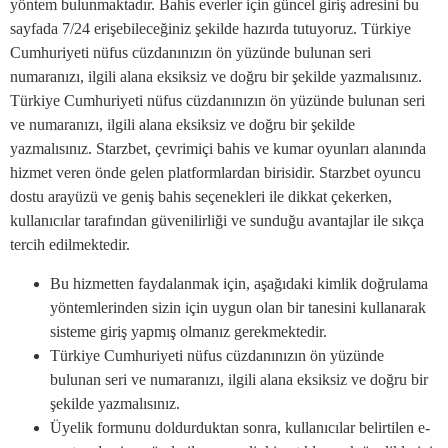
yöntem bulunmaktadır. Bahis everler için güncel giriş adresini bu
sayfada 7/24 erişebileceğiniz şekilde hazırda tutuyoruz. Türkiye
Cumhuriyeti nüfus cüzdanınızın ön yüzünde bulunan seri
numaranızı, ilgili alana eksiksiz ve doğru bir şekilde yazmalısınız.
Türkiye Cumhuriyeti nüfus cüzdanınızın ön yüzünde bulunan seri
ve numaranızı, ilgili alana eksiksiz ve doğru bir şekilde
yazmalısınız. Starzbet, çevrimiçi bahis ve kumar oyunları alanında
hizmet veren önde gelen platformlardan birisidir. Starzbet oyuncu
dostu arayüzü ve geniş bahis seçenekleri ile dikkat çekerken,
kullanıcılar tarafından güvenilirliği ve sunduğu avantajlar ile sıkça
tercih edilmektedir.
Bu hizmetten faydalanmak için, aşağıdaki kimlik doğrulama
yöntemlerinden sizin için uygun olan bir tanesini kullanarak
sisteme giriş yapmış olmanız gerekmektedir.
Türkiye Cumhuriyeti nüfus cüzdanınızın ön yüzünde
bulunan seri ve numaranızı, ilgili alana eksiksiz ve doğru bir
şekilde yazmalısınız.
Üyelik formunu doldurduktan sonra, kullanıcılar belirtilen e-