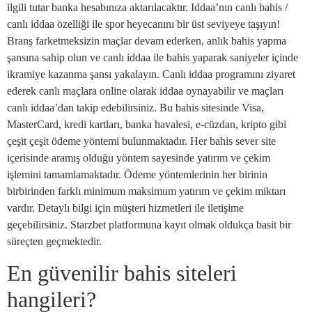
ilgili tutar banka hesabınıza aktarılacaktır. Iddaa’nın canlı bahis /
canlı iddaa özelliği ile spor heyecanını bir üst seviyeye taşıyın!
Branş farketmeksizin maçlar devam ederken, anlık bahis yapma
şansına sahip olun ve canlı iddaa ile bahis yaparak saniyeler içinde
ikramiye kazanma şansı yakalayın. Canlı iddaa programını ziyaret
ederek canlı maçlara online olarak iddaa oynayabilir ve maçları
canlı iddaa’dan takip edebilirsiniz. Bu bahis sitesinde Visa,
MasterCard, kredi kartları, banka havalesi, e-cüzdan, kripto gibi
çeşit çeşit ödeme yöntemi bulunmaktadır. Her bahis sever site
içerisinde aramış olduğu yöntem sayesinde yatırım ve çekim
işlemini tamamlamaktadır. Ödeme yöntemlerinin her birinin
birbirinden farklı minimum maksimum yatırım ve çekim miktarı
vardır. Detaylı bilgi için müşteri hizmetleri ile iletişime
geçebilirsiniz. Starzbet platformuna kayıt olmak oldukça basit bir
süreçten geçmektedir.
En güvenilir bahis siteleri
hangileri?