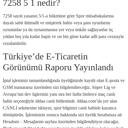
7258 5 1 nedir?
7258 sayılı yasanın 5/1-a hükmüne göre Spor müsabakalarına
dayalı sabit ihtimalli ve müşterek bahis veya şans oyunlarını
oynatanlar ya da oynanmasına yer veya imkân sağlayanlar üç
yıldan beş yıla kadar hapis ve on bin güne kadar adli para cezasıyla
cezalandırılır.
Türkiye’de E-Ticaretin
Görünümü Raporu Yayınlandı
İptal işleminiz tamamlandığında üyeliğinizde kayıtlı olan E-posta ve
GSM numaranız üzerinden sizi bilgilendireceğiz. Süper Lig ve
Avrupa’nın dev liglerinin yanı sıra her hafta binlerce maç canlı
bahis seçeneğiyle iddaa canlı bülteninde. Iddaa.com’da yer alan
CANLI sekmesine tıklayın, spor bilginizi canlı bahisle kazanca
dönüştürün. İşleminizin sonucu hakkında sizi üyelik hesabınıza ait
Hesabım – Mesajlarım sayfası üzerinden bilgilendiriyor olacağız.