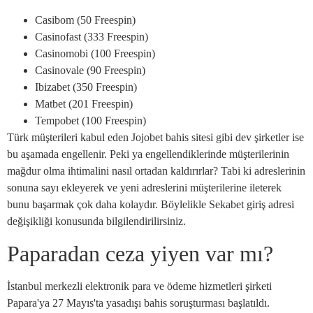
Casibom (50 Freespin)
Casinofast (333 Freespin)
Casinomobi (100 Freespin)
Casinovale (90 Freespin)
Ibizabet (350 Freespin)
Matbet (201 Freespin)
Tempobet (100 Freespin)
Türk müşterileri kabul eden Jojobet bahis sitesi gibi dev şirketler ise
bu aşamada engellenir. Peki ya engellendiklerinde müşterilerinin
mağdur olma ihtimalini nasıl ortadan kaldırırlar? Tabi ki adreslerinin
sonuna sayı ekleyerek ve yeni adreslerini müşterilerine ileterek
bunu başarmak çok daha kolaydır. Böylelikle Sekabet giriş adresi
değişikliği konusunda bilgilendirilirsiniz.
Paparadan ceza yiyen var mı?
İstanbul merkezli elektronik para ve ödeme hizmetleri şirketi
Papara'ya 27 Mayıs'ta yasadışı bahis soruşturması başlatıldı.