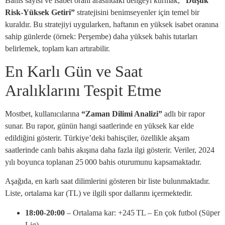
Bahis sayısı ve isabet oranı arasındaki dengeyi kurmak,
“Düşük
Risk‑Yüksek Getiri”
stratejisini benimseyenler için temel bir
kuraldır. Bu stratejiyi uygularken, haftanın en yüksek isabet oranına
sahip günlerde (örnek: Perşembe) daha yüksek bahis tutarları
belirlemek, toplam karı artırabilir.
En Karlı Gün ve Saat
Aralıklarını Tespit Etme
Mostbet, kullanıcılarına
“Zaman Dilimi Analizi”
adlı bir rapor
sunar. Bu rapor, günün hangi saatlerinde en yüksek kar elde
edildiğini gösterir. Türkiye’deki bahisçiler, özellikle akşam
saatlerinde canlı bahis akışına daha fazla ilgi gösterir. Veriler, 2024
yılı boyunca toplanan 25 000 bahis oturumunu kapsamaktadır.
Aşağıda, en karlı saat dilimlerini gösteren bir liste bulunmaktadır.
Liste, ortalama kar (TL) ve ilgili spor dallarını içermektedir.
18:00‑20:00
– Ortalama kar: +245 TL – En çok futbol (Süper
Lig)