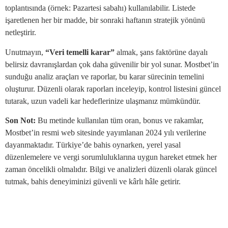
toplantısında (örnek: Pazartesi sabahı) kullanılabilir. Listede
işaretlenen her bir madde, bir sonraki haftanın stratejik yönünü
netleştirir.
Unutmayın,
“Veri temelli karar”
almak, şans faktörüne dayalı
belirsiz davranışlardan çok daha güvenilir bir yol sunar. Mostbet’in
sunduğu analiz araçları ve raporlar, bu karar sürecinin temelini
oluşturur. Düzenli olarak raporları inceleyip, kontrol listesini güncel
tutarak, uzun vadeli kar hedeflerinize ulaşmanız mümkündür.
Son Not:
Bu metinde kullanılan tüm oran, bonus ve rakamlar,
Mostbet’in resmi web sitesinde yayımlanan 2024 yılı verilerine
dayanmaktadır. Türkiye’de bahis oynarken, yerel yasal
düzenlemelere ve vergi sorumluluklarına uygun hareket etmek her
zaman öncelikli olmalıdır. Bilgi ve analizleri düzenli olarak güncel
tutmak, bahis deneyiminizi güvenli ve kârlı hâle getirir.