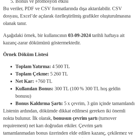
Bonus ve promosyon etkisi
Bu veriler, PDF ve CSV formatlarında dışa aktarılabilir. CSV
dosyası, Excel’de açılarak özelleştirilmiş grafikler oluşturulmasına
olanak tanır.
Aşağıdaki örnek, bir kullanıcının
03‑09‑2024
tarihli haftaya ait
kazanç‑zarar dökümünü göstermektedir.
Örnek Döküm Listesi
Toplam Yatırma:
4 500 TL
Toplam Çekme:
5 260 TL
Net Kar:
+760 TL
Kullanılan Bonus:
300 TL (100 % 300 TL hoş geldin
bonusu)
Bonus Kaldırma Şartı:
5 x çevrim, 3 gün içinde tamamlandı
Listenin ardından, dökümde dikkat edilmesi gereken iki önemli
nokta bulunur. İlk olarak,
bonusun çevrim şartı
(turnover
requirement) net karı doğrudan etkiler. Çevrim şartı
tamamlanmadan bonus üzerinden elde edilen kazanç, çekilemez ve