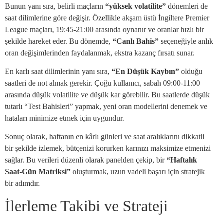
Bunun yanı sıra, belirli maçların
“yüksek volatilite”
dönemleri de
saat dilimlerine göre değişir. Özellikle akşam üstü İngiltere Premier
League maçları, 19:45‑21:00 arasında oynanır ve oranlar hızlı bir
şekilde hareket eder. Bu dönemde,
“Canlı Bahis”
seçeneğiyle anlık
oran değişimlerinden faydalanmak, ekstra kazanç fırsatı sunar.
En karlı saat dilimlerinin yanı sıra,
“En Düşük Kaybın”
olduğu
saatleri de not almak gerekir. Çoğu kullanıcı, sabah 09:00‑11:00
arasında düşük volatilite ve düşük kar görebilir. Bu saatlerde düşük
tutarlı “Test Bahisleri” yapmak, yeni oran modellerini denemek ve
hataları minimize etmek için uygundur.
Sonuç olarak, haftanın en kârlı günleri ve saat aralıklarını dikkatli
bir şekilde izlemek, bütçenizi korurken karınızı maksimize etmenizi
sağlar. Bu verileri düzenli olarak panelden çekip, bir
“Haftalık
Saat‑Gün Matriksi”
oluşturmak, uzun vadeli başarı için stratejik
bir adımdır.
İlerleme Takibi ve Strateji