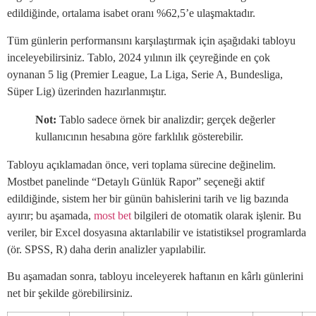
edildiğinde, ortalama isabet oranı %62,5’e ulaşmaktadır.
Tüm günlerin performansını karşılaştırmak için aşağıdaki tabloyu
inceleyebilirsiniz. Tablo, 2024 yılının ilk çeyreğinde en çok
oynanan 5 lig (Premier League, La Liga, Serie A, Bundesliga,
Süper Lig) üzerinden hazırlanmıştır.
Not:
Tablo sadece örnek bir analizdir; gerçek değerler
kullanıcının hesabına göre farklılık gösterebilir.
Tabloyu açıklamadan önce, veri toplama sürecine değinelim.
Mostbet panelinde “Detaylı Günlük Rapor” seçeneği aktif
edildiğinde, sistem her bir günün bahislerini tarih ve lig bazında
ayırır; bu aşamada,
most bet
bilgileri de otomatik olarak işlenir. Bu
veriler, bir Excel dosyasına aktarılabilir ve istatistiksel programlarda
(ör. SPSS, R) daha derin analizler yapılabilir.
Bu aşamadan sonra, tabloyu inceleyerek haftanın en kârlı günlerini
net bir şekilde görebilirsiniz.