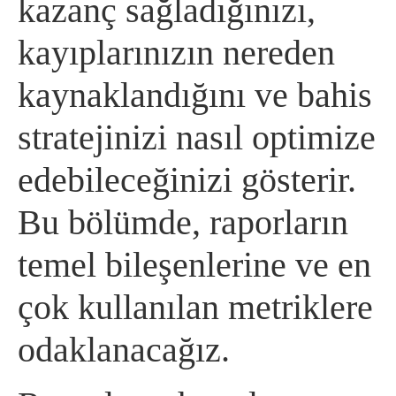
kazanç sağladığınızı,
kayıplarınızın nereden
kaynaklandığını ve bahis
stratejinizi nasıl optimize
edebileceğinizi gösterir.
Bu bölümde, raporların
temel bileşenlerine ve en
çok kullanılan metriklere
odaklanacağız.