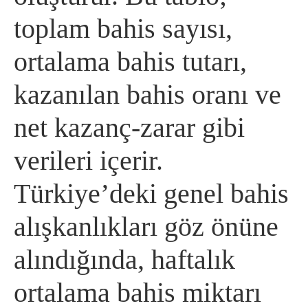
toplam bahis sayısı,
ortalama bahis tutarı,
kazanılan bahis oranı ve
net kazanç‑zarar gibi
verileri içerir.
Türkiye’deki genel bahis
alışkanlıkları göz önüne
alındığında, haftalık
ortalama bahis miktarı